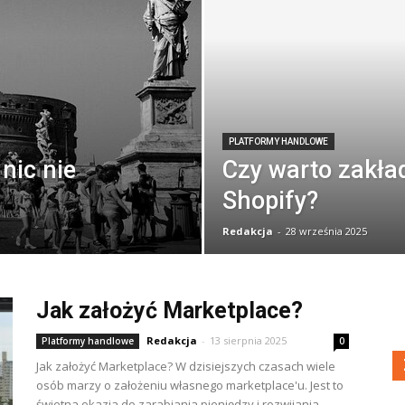
PLATFORMY HANDLOWE
nic nie
Czy warto zakła
Shopify?
Redakcja
-
28 września 2025
Jak założyć Marketplace?
Redakcja
-
13 sierpnia 2025
Platformy handlowe
0
Jak założyć Marketplace? W dzisiejszych czasach wiele
osób marzy o założeniu własnego marketplace'u. Jest to
świetna okazja do zarabiania pieniędzy i rozwijania