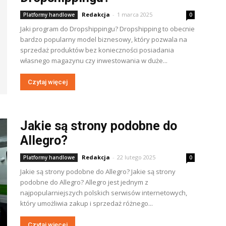
Redakcja
-
1 marca 2025
Platformy handlowe
0
Jaki program do Dropshippingu? Dropshipping to obecnie
bardzo popularny model biznesowy, który pozwala na
sprzedaż produktów bez konieczności posiadania
własnego magazynu czy inwestowania w duże...
Czytaj więcej
Jakie są strony podobne do
Allegro?
Redakcja
-
22 lutego 2025
Platformy handlowe
0
Jakie są strony podobne do Allegro? Jakie są strony
podobne do Allegro? Allegro jest jednym z
najpopularniejszych polskich serwisów internetowych,
który umożliwia zakup i sprzedaż różnego...
Czytaj więcej