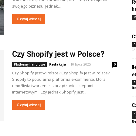
R
swojego biznesu. Jednak...
k
M
Czytaj więcej
C
P
28
Czy Shopify jest w Polsce?
Redakcja
-
10 lipca 2025
Platformy handlowe
0
I
Czy Shopify jest w Polsce? Czy Shopify jest w Polsce?
e
Shopify to popularna platforma e-commerce, która
P
umożliwia tworzenie i zarządzanie sklepami
Re
internetowymi. Czy jednak Shopify jest...
C
Czytaj więcej
P
m
Re