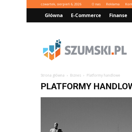
czwartek, sierpień 6, 2026
O nas
Reklama
Kon
Główna
E-Commerce
Finanse
Szumski.pl
Strona główna
Biznes
Platformy handlowe
PLATFORMY HANDLO