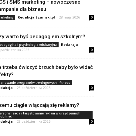
CS i SMS marketing – nowoczesne
ampanie dla biznesu
Redakcja Szumski.pl
-
28 maja 2026
arketing
0
zy warto być pedagogiem szkolnym?
Redakcja
-
edagogika i psychologia edukacyjna
 października 2025
0
le trzeba ćwiczyć brzuch żeby było widać
fekty?
lanowanie programów treningowych i fitness
dakcja
-
28 października 2025
0
zemu ciągle włączają się reklamy?
ersonalizacja i targetowanie reklam w urządzeniach
obilnych
dakcja
-
28 października 2025
0