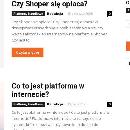
Czy Shoper się opłaca?
O
P
Redakcja
-
18 czerwca 2025
Platformy handlowe
0
Czy Shoper się opłaca? Czy Shoper się opłaca? W
dzisiejszych czasach wiele osób zastanawia się, czy
warto założyć sklep internetowy na platformie Shoper.
Czy jest to...
Czytaj więcej
Ka
Co to jest platforma w
internecie?
Redakcja
-
30 maja 2025
Platformy handlowe
0
Co to jest platforma w internecie? Co to jest platforma w
internecie? Platforma w internecie to narzędzie lub
system, które umożliwia użytkownikom dostęp do