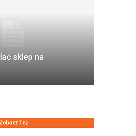
dać sklep na
Zobacz Też