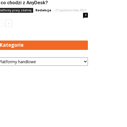
 co chodzi z AnyDesk?
Redakcja
-
27 października 2025
latformy pracy zdalnej
0
Kategorie
tegorie