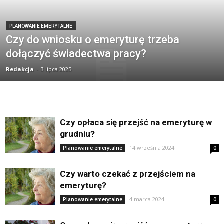
PLANOWANIE EMERYTALNE
Czy do wniosku o emeryturę trzeba
dołączyć świadectwa pracy?
Redakcja
-
3 lipca 2025
Czy opłaca się przejść na emeryturę w
grudniu?
14 września 2024
Planowanie emerytalne
0
Czy warto czekać z przejściem na
emeryturę?
4 marca 2024
Planowanie emerytalne
0