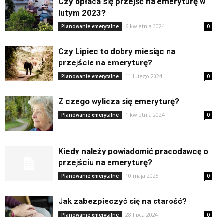
Czy opłaca się przejść na emeryturę w
lutym 2023?
6 kwietnia 2024
Planowanie emerytalne
0
Czy Lipiec to dobry miesiąc na
przejście na emeryturę?
11 lutego 2024
Planowanie emerytalne
0
Z czego wylicza się emeryturę?
1 kwietnia 2024
Planowanie emerytalne
0
Kiedy należy powiadomić pracodawcę o
przejściu na emeryturę?
10 maja 2025
Planowanie emerytalne
0
Jak zabezpieczyć się na starość?
28 lipca 2024
Planowanie emerytalne
0