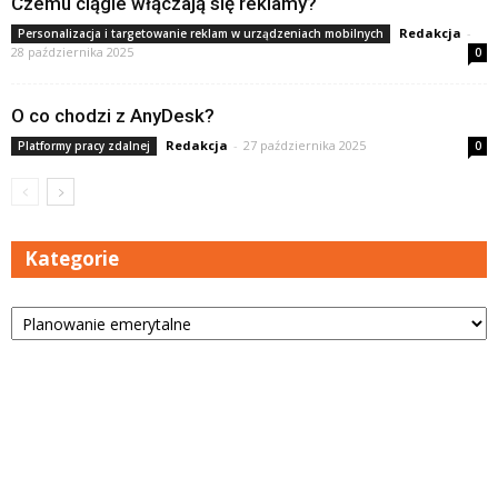
Czemu ciągle włączają się reklamy?
Redakcja
-
Personalizacja i targetowanie reklam w urządzeniach mobilnych
28 października 2025
0
O co chodzi z AnyDesk?
Redakcja
-
27 października 2025
Platformy pracy zdalnej
0
Kategorie
Kategorie