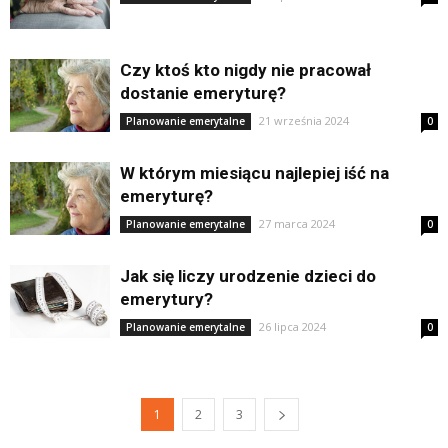
Czy ktoś kto nigdy nie pracował
dostanie emeryturę?
21 września 2024
Planowanie emerytalne
0
W którym miesiącu najlepiej iść na
emeryturę?
27 marca 2024
Planowanie emerytalne
0
Jak się liczy urodzenie dzieci do
emerytury?
26 lipca 2024
Planowanie emerytalne
0
1
2
3