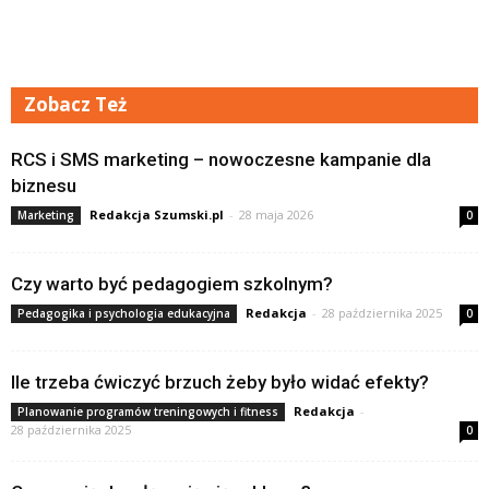
Zobacz Też
RCS i SMS marketing – nowoczesne kampanie dla
biznesu
Redakcja Szumski.pl
-
28 maja 2026
Marketing
0
Czy warto być pedagogiem szkolnym?
Redakcja
-
28 października 2025
Pedagogika i psychologia edukacyjna
0
Ile trzeba ćwiczyć brzuch żeby było widać efekty?
Redakcja
-
Planowanie programów treningowych i fitness
28 października 2025
0