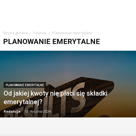
Strona główna
Finanse
Planowanie emerytalne
PLANOWANIE EMERYTALNE
PLANOWANIE EMERYTALNE
Od jakiej kwoty nie płaci się składki
emerytalnej?
Redakcja
-
13 stycznia 2024