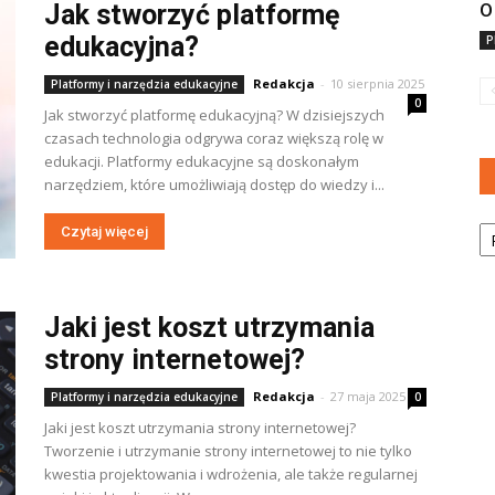
Jak stworzyć platformę
O
edukacyjna?
P
Redakcja
-
10 sierpnia 2025
Platformy i narzędzia edukacyjne
0
Jak stworzyć platformę edukacyjną? W dzisiejszych
czasach technologia odgrywa coraz większą rolę w
edukacji. Platformy edukacyjne są doskonałym
narzędziem, które umożliwiają dostęp do wiedzy i...
Ka
Czytaj więcej
Jaki jest koszt utrzymania
strony internetowej?
Redakcja
-
27 maja 2025
Platformy i narzędzia edukacyjne
0
Jaki jest koszt utrzymania strony internetowej?
Tworzenie i utrzymanie strony internetowej to nie tylko
kwestia projektowania i wdrożenia, ale także regularnej