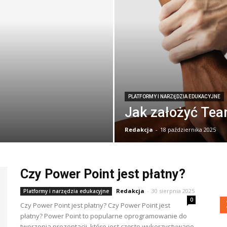
PLATFORMY I NARZĘDZIA EDUKACYJNE
Jak założyć Tea
Redakcja
-
18 października 2025
Czy Power Point jest płatny?
Redakcja
-
30 sierpnia 2025
Platformy i narzędzia edukacyjne
0
Czy Power Point jest płatny? Czy Power Point jest
płatny? Power Point to popularne oprogramowanie do
tworzenia prezentacji, które jest często wykorzystywane