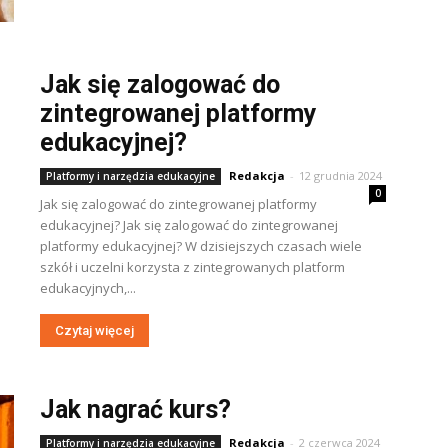
Jak się zalogować do
zintegrowanej platformy
edukacyjnej?
Redakcja
-
12 grudnia 2024
Platformy i narzędzia edukacyjne
0
Jak się zalogować do zintegrowanej platformy
edukacyjnej? Jak się zalogować do zintegrowanej
platformy edukacyjnej? W dzisiejszych czasach wiele
szkół i uczelni korzysta z zintegrowanych platform
edukacyjnych,...
Czytaj więcej
Jak nagrać kurs?
Redakcja
-
2 czerwca 2024
Platformy i narzędzia edukacyjne