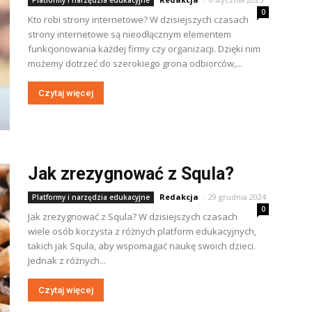
Platformy i narzędzia edukacyjne
0
Kto robi strony internetowe? W dzisiejszych czasach
strony internetowe są nieodłącznym elementem
funkcjonowania każdej firmy czy organizacji. Dzięki nim
możemy dotrzeć do szerokiego grona odbiorców,...
Czytaj więcej
Jak zrezygnować z Squla?
Redakcja
-
29 grudnia 2024
Platformy i narzędzia edukacyjne
0
Jak zrezygnować z Squla? W dzisiejszych czasach
wiele osób korzysta z różnych platform edukacyjnych,
takich jak Squla, aby wspomagać naukę swoich dzieci.
Jednak z różnych...
Czytaj więcej