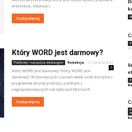
R
w biznesie, edukacji i...
k
M
Czytaj więcej
C
P
28
Który WORD jest darmowy?
Redakcja
-
27 sierpnia 2025
Platformy i narzędzia edukacyjne
I
0
Który WORD jest darmowy? Który WORD jest
e
darmowy? W dzisiejszych czasach wiele osób korzysta z
P
programów do edycji tekstu, a jednym z
Re
najpopularniejszych narzędzi jest Microsoft...
C
Czytaj więcej
P
m
Re