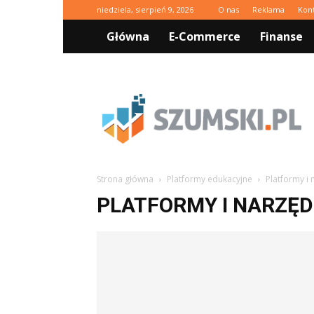
niedziela, sierpień 9, 2026
O nas
Reklama
Kon
Główna
E-Commerce
Finanse
Szumski.pl
Strona główna
Platformy edukacyjne
Platformy i
PLATFORMY I NARZĘD