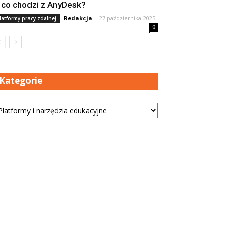
 co chodzi z AnyDesk?
Redakcja
-
27 października 2025
latformy pracy zdalnej
0
Kategorie
tegorie