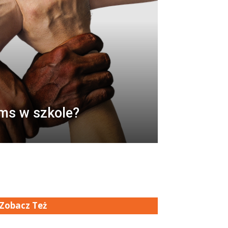
ms w szkole?
Zobacz Też