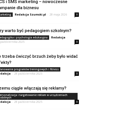
CS i SMS marketing – nowoczesne
ampanie dla biznesu
Redakcja Szumski.pl
-
28 maja 2026
arketing
0
zy warto być pedagogiem szkolnym?
Redakcja
-
edagogika i psychologia edukacyjna
 października 2025
0
le trzeba ćwiczyć brzuch żeby było widać
fekty?
lanowanie programów treningowych i fitness
dakcja
-
28 października 2025
0
zemu ciągle włączają się reklamy?
ersonalizacja i targetowanie reklam w urządzeniach
obilnych
dakcja
-
28 października 2025
0