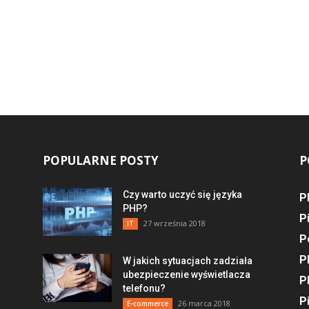
POPULARNE POSTY
P
Czy warto uczyć się języka
P
PHP?
P
27 września 2018
IT
P
P
W jakich sytuacjach zadziała
ubezpieczenie wyświetlacza
P
telefonu?
P
26 marca 2018
E-commerce