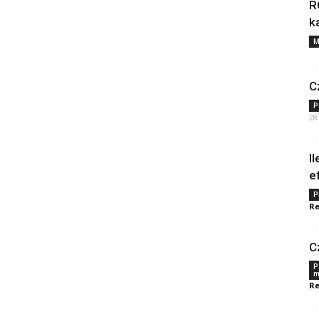
R
k
M
C
P
28
I
e
P
Re
C
P
m
Re