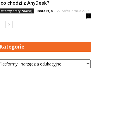
 co chodzi z AnyDesk?
Redakcja
-
27 października 2025
latformy pracy zdalnej
0
Kategorie
tegorie