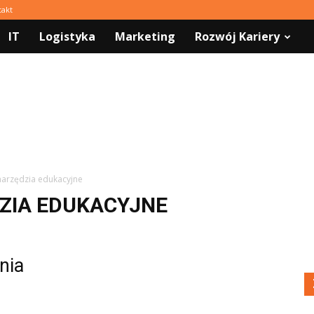
takt
IT
Logistyka
Marketing
Rozwój Kariery
 narzędzia edukacyjne
ZIA EDUKACYJNE
nia