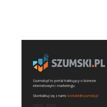
Szumski.pl to portal traktujący o biznesie
internetowym i marketingu.
Skontaktuj się z nami:
kontakt@szumski.pl