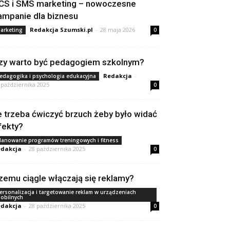
CS i SMS marketing – nowoczesne
ampanie dla biznesu
Redakcja Szumski.pl
-
28 maja 2026
arketing
0
zy warto być pedagogiem szkolnym?
Redakcja
-
edagogika i psychologia edukacyjna
 października 2025
0
le trzeba ćwiczyć brzuch żeby było widać
fekty?
lanowanie programów treningowych i fitness
dakcja
-
28 października 2025
0
zemu ciągle włączają się reklamy?
ersonalizacja i targetowanie reklam w urządzeniach
obilnych
dakcja
-
28 października 2025
0