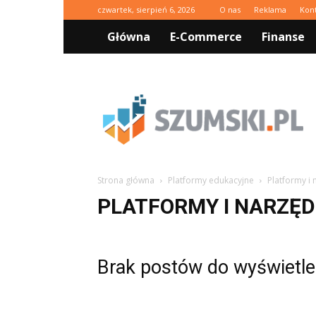
czwartek, sierpień 6, 2026
O nas
Reklama
Kon
Główna
E-Commerce
Finanse
Szumski.pl
Strona główna
Platformy edukacyjne
Platformy i
PLATFORMY I NARZĘD
Brak postów do wyświetle