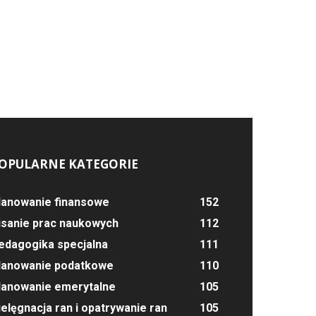
OPULARNE KATEGORIE
lanowanie finansowe
152
isanie prac naukowych
112
edagogika specjalna
111
lanowanie podatkowe
110
lanowanie emerytalne
105
ielęgnacja ran i opatrywanie ran
105