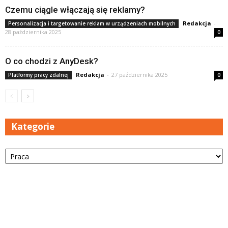
Czemu ciągle włączają się reklamy?
Redakcja
-
Personalizacja i targetowanie reklam w urządzeniach mobilnych
28 października 2025
0
O co chodzi z AnyDesk?
Redakcja
-
27 października 2025
Platformy pracy zdalnej
0
Kategorie
Kategorie