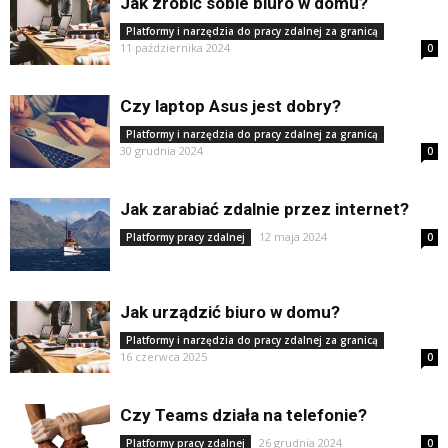
Jak zrobić sobie biuro w domu?
Platformy i narzędzia do pracy zdalnej za granicą
11 października 2024
0
Czy laptop Asus jest dobry?
Platformy i narzędzia do pracy zdalnej za granicą
30 grudnia 2024
0
Jak zarabiać zdalnie przez internet?
12 maja 2024
Platformy pracy zdalnej
0
Jak urządzić biuro w domu?
Platformy i narzędzia do pracy zdalnej za granicą
16 czerwca 2025
0
Czy Teams działa na telefonie?
26 grudnia 2024
Platformy pracy zdalnej
0