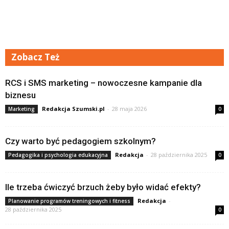
Zobacz Też
RCS i SMS marketing – nowoczesne kampanie dla
biznesu
Redakcja Szumski.pl
-
28 maja 2026
Marketing
0
Czy warto być pedagogiem szkolnym?
Redakcja
-
28 października 2025
Pedagogika i psychologia edukacyjna
0
Ile trzeba ćwiczyć brzuch żeby było widać efekty?
Redakcja
-
Planowanie programów treningowych i fitness
28 października 2025
0