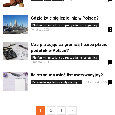
Gdzie żyje się lepiej niż w Polsce?
Platformy i narzędzia do pracy zdalnej za granicą
10 lutego 2024
0
Czy pracując za granicą trzeba płacić
podatek w Polsce?
Platformy i narzędzia do pracy zdalnej za granicą
1 marca 2024
0
Ile stron ma mieć list motywacyjny?
25 listopada 2024
Personalizacja listów motywacyjnych
0
1
2
3