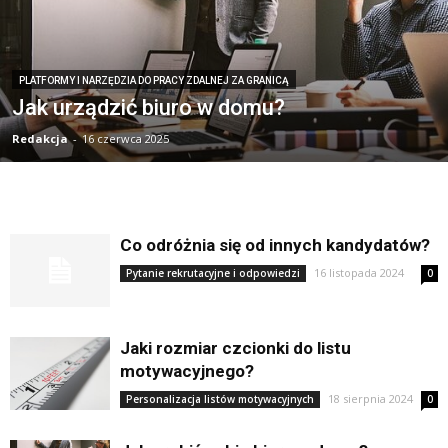
PLATFORMY I NARZĘDZIA DO PRACY ZDALNEJ ZA GRANICĄ
Jak urządzić biuro w domu?
Redakcja
-
16 czerwca 2025
Co odróżnia się od innych kandydatów?
16 listopada 2024
Pytanie rekrutacyjne i odpowiedzi
0
Jaki rozmiar czcionki do listu
motywacyjnego?
18 sierpnia 2024
Personalizacja listów motywacyjnych
0