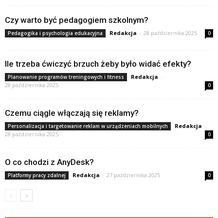
Czy warto być pedagogiem szkolnym?
Redakcja
-
28 października 2025
Pedagogika i psychologia edukacyjna
0
Ile trzeba ćwiczyć brzuch żeby było widać efekty?
Redakcja
-
Planowanie programów treningowych i fitness
28 października 2025
0
Czemu ciągle włączają się reklamy?
Redakcja
-
Personalizacja i targetowanie reklam w urządzeniach mobilnych
28 października 2025
0
O co chodzi z AnyDesk?
Redakcja
-
27 października 2025
Platformy pracy zdalnej
0