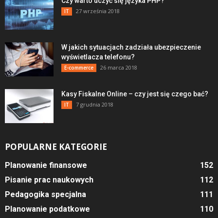
Czy warto uczyć się języka PHP?
27 września 2018
IT
W jakich sytuacjach zadziała ubezpieczenie
wyświetlacza telefonu?
26 marca 2018
E-commerce
Kasy Fiskalne Online – czy jest się czego bać?
7 grudnia 2018
IT
POPULARNE KATEGORIE
Planowanie finansowe
152
Pisanie prac naukowych
112
Pedagogika specjalna
111
Planowanie podatkowe
110