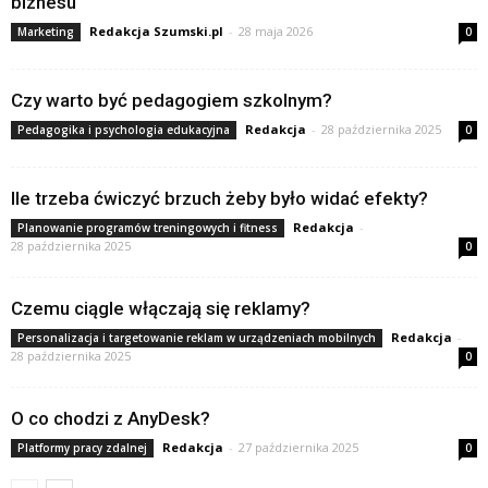
biznesu
Redakcja Szumski.pl
-
28 maja 2026
Marketing
0
Czy warto być pedagogiem szkolnym?
Redakcja
-
28 października 2025
Pedagogika i psychologia edukacyjna
0
Ile trzeba ćwiczyć brzuch żeby było widać efekty?
Redakcja
-
Planowanie programów treningowych i fitness
28 października 2025
0
Czemu ciągle włączają się reklamy?
Redakcja
-
Personalizacja i targetowanie reklam w urządzeniach mobilnych
28 października 2025
0
O co chodzi z AnyDesk?
Redakcja
-
27 października 2025
Platformy pracy zdalnej
0