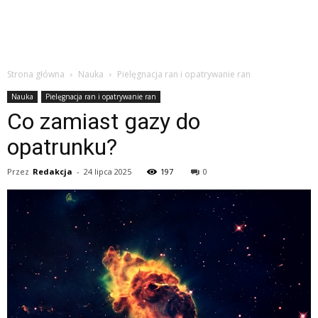
Strona główna
Nauka
Pielęgnacja ran i opatrywanie ran
Nauka
Pielęgnacja ran i opatrywanie ran
Co zamiast gazy do
opatrunku?
Przez
Redakcja
-
24 lipca 2025
197
0