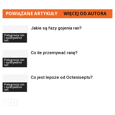
POWIĄZANE ARTYKUŁY
WIĘCEJ OD AUTORA
Jakie są fazy gojenia ran?
Pielęgnacja ran
i opatrywanie
ran
Co ile przemywać ranę?
Pielęgnacja ran
i opatrywanie
ran
Co jest lepsze od Octeniseptu?
Pielęgnacja ran
i opatrywanie
ran