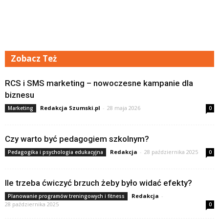
Zobacz Też
RCS i SMS marketing – nowoczesne kampanie dla
biznesu
Redakcja Szumski.pl
-
28 maja 2026
Marketing
0
Czy warto być pedagogiem szkolnym?
Redakcja
-
28 października 2025
Pedagogika i psychologia edukacyjna
0
Ile trzeba ćwiczyć brzuch żeby było widać efekty?
Redakcja
-
Planowanie programów treningowych i fitness
28 października 2025
0