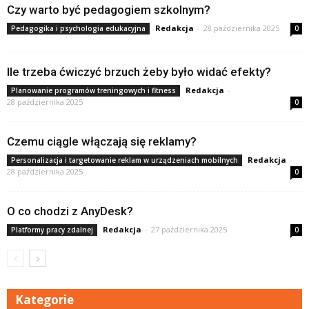
Czy warto być pedagogiem szkolnym?
Redakcja
-
28 października 2025
Pedagogika i psychologia edukacyjna
0
Ile trzeba ćwiczyć brzuch żeby było widać efekty?
Redakcja
-
Planowanie programów treningowych i fitness
28 października 2025
0
Czemu ciągle włączają się reklamy?
Redakcja
-
Personalizacja i targetowanie reklam w urządzeniach mobilnych
28 października 2025
0
O co chodzi z AnyDesk?
Redakcja
-
27 października 2025
Platformy pracy zdalnej
0
Kategorie