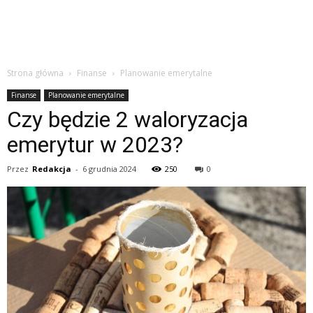
Strona główna
Finanse
Planowanie emerytalne
Finanse
Planowanie emerytalne
Czy będzie 2 waloryzacja
emerytur w 2023?
Przez
Redakcja
-
6 grudnia 2024
250
0