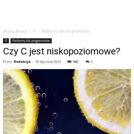
Strona główna
IT
Platformy dla programistów
IT
Platformy dla programistów
Czy C jest niskopoziomowe?
Przez
Redakcja
-
18 stycznia 2024
442
0