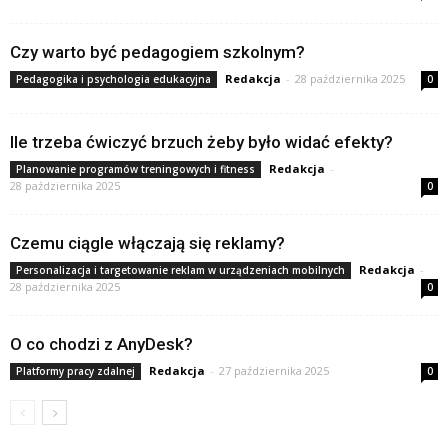
Czy warto być pedagogiem szkolnym?
Redakcja
-
28 października 2025
Pedagogika i psychologia edukacyjna
0
Ile trzeba ćwiczyć brzuch żeby było widać efekty?
Redakcja
-
Planowanie programów treningowych i fitness
28 października 2025
0
Czemu ciągle włączają się reklamy?
Redakcja
-
Personalizacja i targetowanie reklam w urządzeniach mobilnych
28 października 2025
0
O co chodzi z AnyDesk?
Redakcja
-
27 października 2025
Platformy pracy zdalnej
0