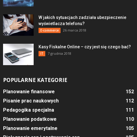
W jakich sytuacjach zadziała ubezpieczenie
wyświetlacza telefonu?
26 marca 2018
E-commerce
Kasy Fiskalne Online – czy jest się czego bać?
7 grudnia 2018
IT
POPULARNE KATEGORIE
Planowanie finansowe
152
Pisanie prac naukowych
112
Pedagogika specjalna
111
Planowanie podatkowe
110
Planowanie emerytalne
105