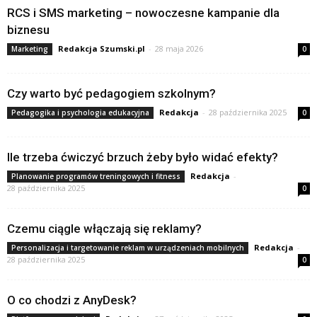
RCS i SMS marketing – nowoczesne kampanie dla
biznesu
Redakcja Szumski.pl
-
28 maja 2026
Marketing
0
Czy warto być pedagogiem szkolnym?
Redakcja
-
28 października 2025
Pedagogika i psychologia edukacyjna
0
Ile trzeba ćwiczyć brzuch żeby było widać efekty?
Redakcja
-
Planowanie programów treningowych i fitness
28 października 2025
0
Czemu ciągle włączają się reklamy?
Redakcja
-
Personalizacja i targetowanie reklam w urządzeniach mobilnych
28 października 2025
0
O co chodzi z AnyDesk?