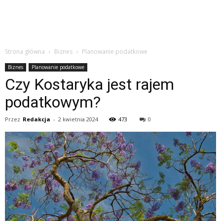
Strona główna
Biznes
Planowanie podatkowe
Biznes
Planowanie podatkowe
Czy Kostaryka jest rajem
podatkowym?
Przez
Redakcja
-
2 kwietnia 2024
473
0