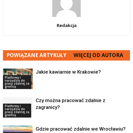
Redakcja
POWIĄZANE ARTYKUŁY
WIĘCEJ OD AUTORA
Jakie kawiarnie w Krakowie?
Platformy i
narzędzia do
pracy zdalnej za
granicą
Czy można pracować zdalnie z
Platformy i
zagranicy?
narzędzia do
pracy zdalnej za
granicą
Gdzie pracować zdalnie we Wrocławiu?