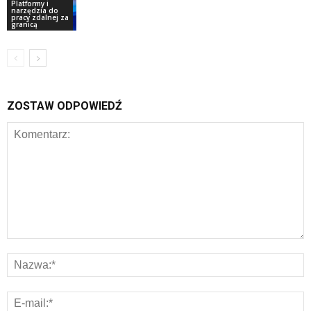
Platformy i
narzędzia do
pracy zdalnej za
granicą
ZOSTAW ODPOWIEDŹ