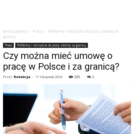
Strona główna
Praca
Platformy i narzędzia do pracy zdalnej za
granicą
Praca
Platformy i narzędzia do pracy zdalnej za granicą
Czy można mieć umowę o
pracę w Polsce i za granicą?
Przez
Redakcja
-
11 listopada 2024
235
0