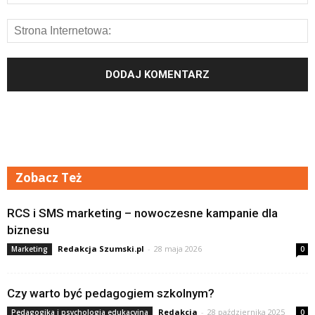
Zobacz Też
RCS i SMS marketing – nowoczesne kampanie dla
biznesu
Redakcja Szumski.pl
-
28 maja 2026
Marketing
0
Czy warto być pedagogiem szkolnym?
Redakcja
-
28 października 2025
Pedagogika i psychologia edukacyjna
0