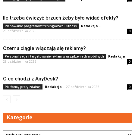
Ile trzeba ćwiczyć brzuch żeby było widać efekty?
Redakcja
-
Planowanie programów treningowych i fitness
28 października 2025
0
Czemu ciągle włączają się reklamy?
Redakcja
-
Personalizacja i targetowanie reklam w urządzeniach mobilnych
28 października 2025
0
O co chodzi z AnyDesk?
Redakcja
-
27 października 2025
Platformy pracy zdalnej
0
Kategorie
Kategorie