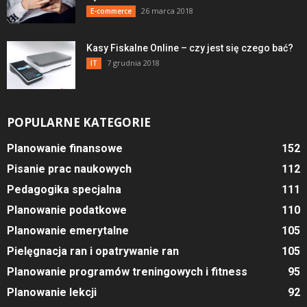
26 marca 2018
E-commerce
Kasy Fiskalne Online – czy jest się czego bać?
7 grudnia 2018
IT
POPULARNE KATEGORIE
Planowanie finansowe
152
Pisanie prac naukowych
112
Pedagogika specjalna
111
Planowanie podatkowe
110
Planowanie emerytalne
105
Pielęgnacja ran i opatrywanie ran
105
Planowanie programów treningowych i fitness
95
Planowanie lekcji
92