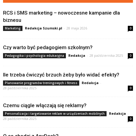
RCS i SMS marketing – nowoczesne kampanie dla
biznesu
Redakcja Szumski.pl
-
28 maja 2026
Marketing
0
Czy warto być pedagogiem szkolnym?
Redakcja
-
28 października 2025
Pedagogika i psychologia edukacyjna
0
Ile trzeba ćwiczyć brzuch żeby było widać efekty?
Redakcja
-
Planowanie programów treningowych i fitness
28 października 2025
0
Czemu ciągle włączają się reklamy?
Redakcja
-
Personalizacja i targetowanie reklam w urządzeniach mobilnych
28 października 2025
0
O co chodzi z AnyDesk?