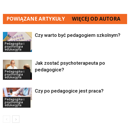
POWIĄZANE ARTYKUŁY
WIĘCEJ OD AUTORA
Czy warto być pedagogiem szkolnym?
Pedagogika i
psychologia
edukacyjna
Jak zostać psychoterapeuta po
pedagogice?
Pedagogika i
psychologia
edukacyjna
Czy po pedagogice jest praca?
Pedagogika i
psychologia
edukacyjna