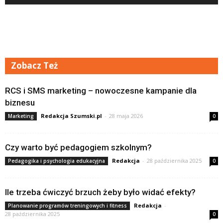
Zobacz Też
RCS i SMS marketing – nowoczesne kampanie dla
biznesu
Redakcja Szumski.pl
-
28 maja 2026
Marketing
0
Czy warto być pedagogiem szkolnym?
Redakcja
-
28 października 2025
Pedagogika i psychologia edukacyjna
0
Ile trzeba ćwiczyć brzuch żeby było widać efekty?
Redakcja
-
Planowanie programów treningowych i fitness
28 października 2025
0