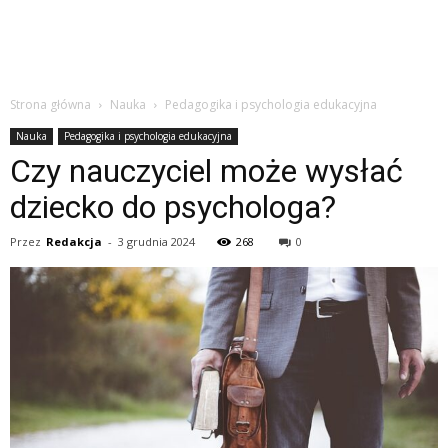
Strona główna
Nauka
Pedagogika i psychologia edukacyjna
Nauka
Pedagogika i psychologia edukacyjna
Czy nauczyciel może wysłać
dziecko do psychologa?
Przez
Redakcja
-
3 grudnia 2024
268
0