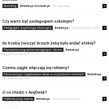
Redakcja Szumski.pl
-
28 maja 2026
Marketing
0
Czy warto być pedagogiem szkolnym?
Redakcja
-
28 października 2025
Pedagogika i psychologia edukacyjna
0
Ile trzeba ćwiczyć brzuch żeby było widać efekty?
Redakcja
-
Planowanie programów treningowych i fitness
28 października 2025
0
Czemu ciągle włączają się reklamy?
Redakcja
-
Personalizacja i targetowanie reklam w urządzeniach mobilnych
28 października 2025
0
O co chodzi z AnyDesk?
Redakcja
-
27 października 2025
Platformy pracy zdalnej
0