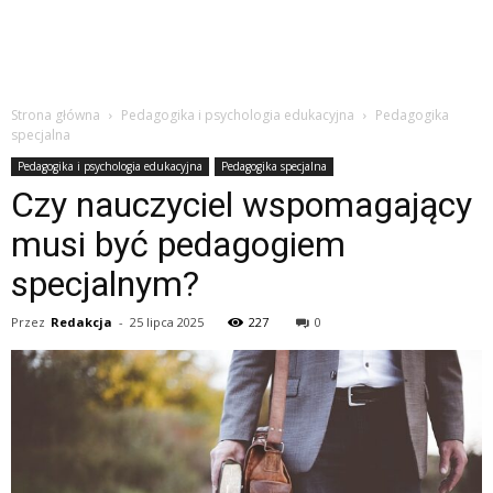
Strona główna
Pedagogika i psychologia edukacyjna
Pedagogika
specjalna
Pedagogika i psychologia edukacyjna
Pedagogika specjalna
Czy nauczyciel wspomagający
musi być pedagogiem
specjalnym?
Przez
Redakcja
-
25 lipca 2025
227
0