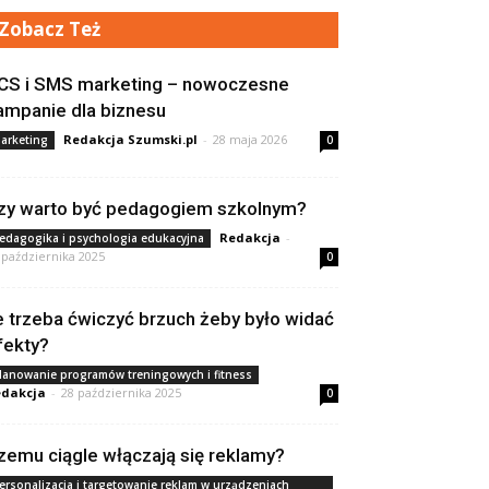
Zobacz Też
CS i SMS marketing – nowoczesne
ampanie dla biznesu
Redakcja Szumski.pl
-
28 maja 2026
arketing
0
zy warto być pedagogiem szkolnym?
Redakcja
-
edagogika i psychologia edukacyjna
 października 2025
0
le trzeba ćwiczyć brzuch żeby było widać
fekty?
lanowanie programów treningowych i fitness
dakcja
-
28 października 2025
0
zemu ciągle włączają się reklamy?
ersonalizacja i targetowanie reklam w urządzeniach