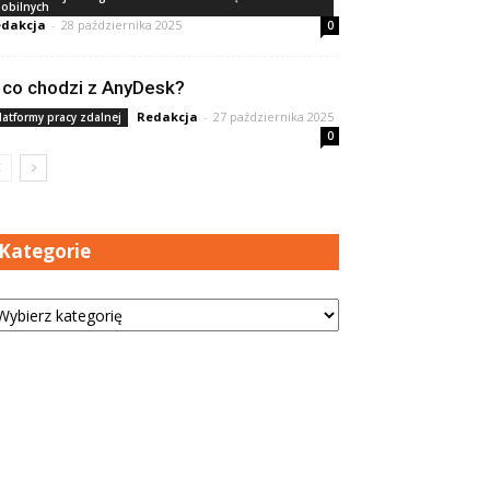
obilnych
dakcja
-
28 października 2025
0
 co chodzi z AnyDesk?
Redakcja
-
27 października 2025
latformy pracy zdalnej
0
Kategorie
tegorie