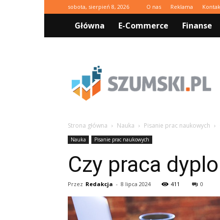
sobota, sierpień 8, 2026
O nas
Reklama
Kontak
Główna
E-Commerce
Finanse
Szumski.pl
Strona główna
Nauka
Pisanie prac naukowych
Nauka
Pisanie prac naukowych
Czy praca dyp
Przez
Redakcja
-
8 lipca 2024
411
0