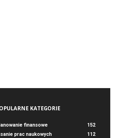
OPULARNE KATEGORIE
lanowanie finansowe
152
isanie prac naukowych
112