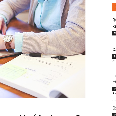
R
k
M
C
P
28
I
e
P
Re
C
P