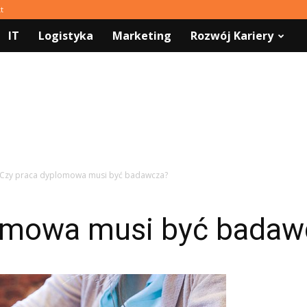
t
IT
Logistyka
Marketing
Rozwój Kariery
Czy praca dyplomowa musi być badawcza?
lomowa musi być badaw