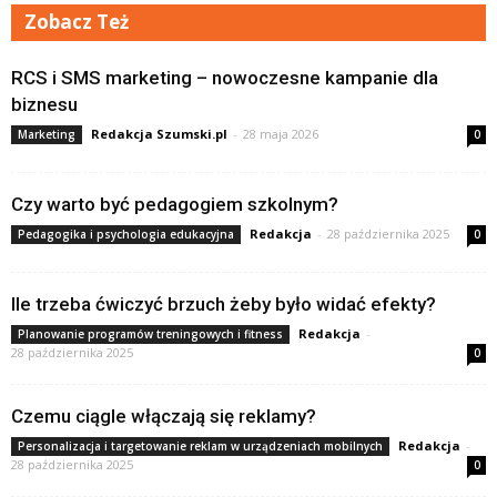
Zobacz Też
RCS i SMS marketing – nowoczesne kampanie dla
biznesu
Redakcja Szumski.pl
-
28 maja 2026
Marketing
0
Czy warto być pedagogiem szkolnym?
Redakcja
-
28 października 2025
Pedagogika i psychologia edukacyjna
0
Ile trzeba ćwiczyć brzuch żeby było widać efekty?
Redakcja
-
Planowanie programów treningowych i fitness
28 października 2025
0
Czemu ciągle włączają się reklamy?
Redakcja
-
Personalizacja i targetowanie reklam w urządzeniach mobilnych
28 października 2025
0