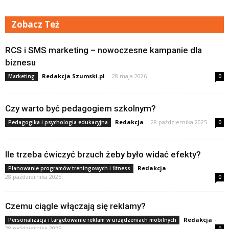
Zobacz Też
RCS i SMS marketing – nowoczesne kampanie dla
biznesu
Redakcja Szumski.pl
-
28 maja 2026
Marketing
0
Czy warto być pedagogiem szkolnym?
Redakcja
-
28 października 2025
Pedagogika i psychologia edukacyjna
0
Ile trzeba ćwiczyć brzuch żeby było widać efekty?
Redakcja
-
Planowanie programów treningowych i fitness
28 października 2025
0
Czemu ciągle włączają się reklamy?
Redakcja
-
Personalizacja i targetowanie reklam w urządzeniach mobilnych
28 października 2025
0