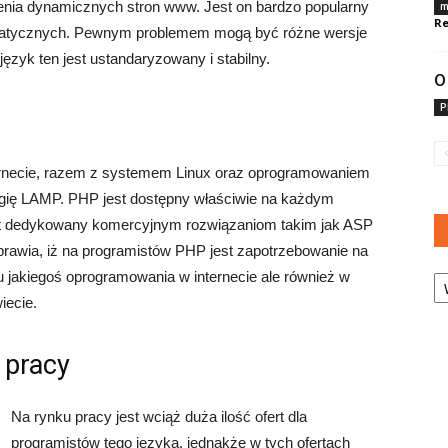
enia dynamicznych stron www. Jest on bardzo popularny
m
Re
formatycznych. Pewnym problemem mogą być różne wersje
ęzyk ten jest ustandaryzowany i stabilny.
O
P
ernecie, razem z systemem Linux oraz oprogramowaniem
gię LAMP. PHP jest dostępny właściwie na każdym
 jest dedykowany komercyjnym rozwiązaniom takim jak ASP
rawia, iż na programistów PHP jest zapotrzebowanie na
Ka
 jakiegoś oprogramowania w internecie ale również w
iecie.
 pracy
Na rynku pracy jest wciąż duża ilość ofert dla
programistów tego języka, jednakże w tych ofertach