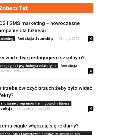
Zobacz Też
CS i SMS marketing – nowoczesne
ampanie dla biznesu
Redakcja Szumski.pl
-
28 maja 2026
arketing
0
zy warto być pedagogiem szkolnym?
Redakcja
-
edagogika i psychologia edukacyjna
 października 2025
0
le trzeba ćwiczyć brzuch żeby było widać
fekty?
lanowanie programów treningowych i fitness
dakcja
-
28 października 2025
0
zemu ciągle włączają się reklamy?
ersonalizacja i targetowanie reklam w urządzeniach