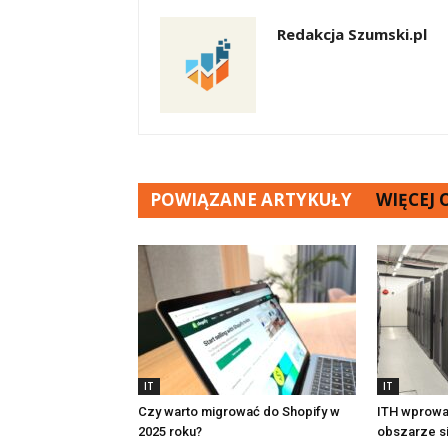
Redakcja Szumski.pl
POWIĄZANE ARTYKUŁY
WIĘCEJ
IT
IT
Czy warto migrować do Shopify w
ITH wprowa
2025 roku?
obszarze si