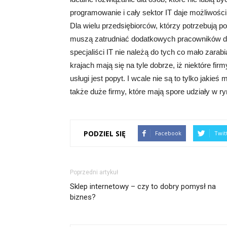
programowanie i cały sektor IT daje możliwośc
Dla wielu przedsiębiorców, którzy potrzebują p
muszą zatrudniać dodatkowych pracowników do 
specjaliści IT nie należą do tych co mało zarab
krajach mają się na tyle dobrze, iż niektóre fi
usługi jest popyt. I wcale nie są to tylko jakie
także duże firmy, które mają spore udziały w ry
PODZIEL SIĘ
Facebook
Twit
Poprzedni artykuł
Sklep internetowy – czy to dobry pomysł na
biznes?