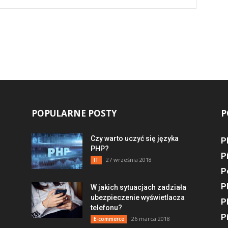
POPULARNE POSTY
P
Czy warto uczyć się języka
P
PHP?
P
27 września 2018
IT
P
P
W jakich sytuacjach zadziała
ubezpieczenie wyświetlacza
P
telefonu?
P
26 marca 2018
E-commerce