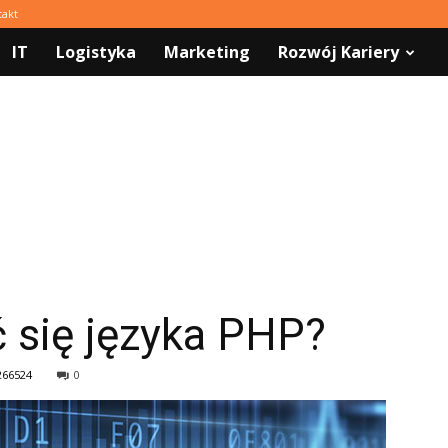
takt
IT
Logistyka
Marketing
Rozwój Kariery
 się języka PHP?
266524
0