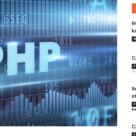
R
k
M
C
P
28
I
e
P
Re
C
P