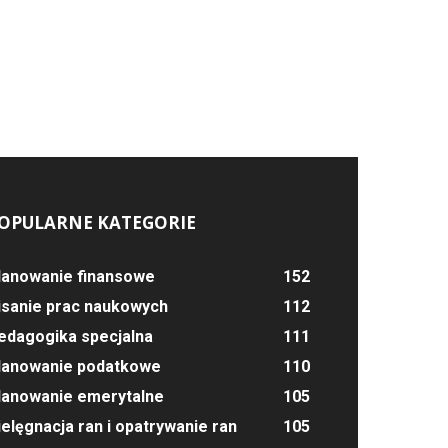
OPULARNE KATEGORIE
lanowanie finansowe
152
isanie prac naukowych
112
edagogika specjalna
111
lanowanie podatkowe
110
lanowanie emerytalne
105
ielęgnacja ran i opatrywanie ran
105