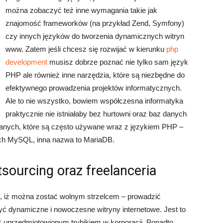
można zobaczyć też inne wymagania takie jak
znajomość frameworków (na przykład Zend, Symfony)
czy innych języków do tworzenia dynamicznych witryn
www. Zatem jeśli chcesz się rozwijać w kierunku
php
development
musisz dobrze poznać nie tylko sam język
PHP ale również inne narzędzia, które są niezbędne do
efektywnego prowadzenia projektów informatycznych.
Ale to nie wszystko, bowiem współczesna informatyka
praktycznie nie istniałaby bez hurtowni oraz baz danych
danych, które są często używane wraz z językiem PHP –
ych MySQL, inna nazwa to MariaDB.
tsourcing oraz freelanceria
ę, iż można zostać wolnym strzelcem – prowadzić
yć dynamiczne i nowoczesne witryny internetowe. Jest to
być uprzedmiotowionym trybikiem w korporacji. Ponadto