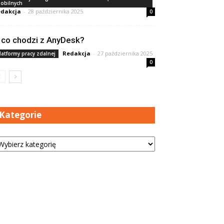
obilnych
dakcja
-
28 października 2025
0
 co chodzi z AnyDesk?
Redakcja
-
27 października 2025
latformy pracy zdalnej
0
Kategorie
tegorie