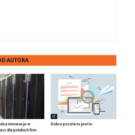
 OD AUTORA
IT
dza innowacje w
Dobra poczta to jest to
eci dla polskich firm