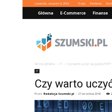
czwartek, sierpień 6, 2026
O nas
Reklama
Kon
Główna
E-Commerce
Finanse
Szumski.pl
Strona główna
IT
Czy warto uczyć się języka PHP?
IT
Czy warto uczyć
Przez
Redakcja Szumski.pl
-
27 września 2018