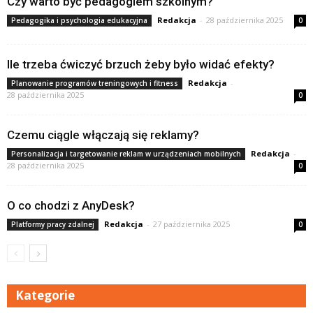
Czy warto być pedagogiem szkolnym?
Redakcja
-
28 października 2025
Pedagogika i psychologia edukacyjna
0
Ile trzeba ćwiczyć brzuch żeby było widać efekty?
Redakcja
-
Planowanie programów treningowych i fitness
28 października 2025
0
Czemu ciągle włączają się reklamy?
Redakcja
-
Personalizacja i targetowanie reklam w urządzeniach mobilnych
28 października 2025
0
O co chodzi z AnyDesk?
Redakcja
-
27 października 2025
Platformy pracy zdalnej
0
Kategorie