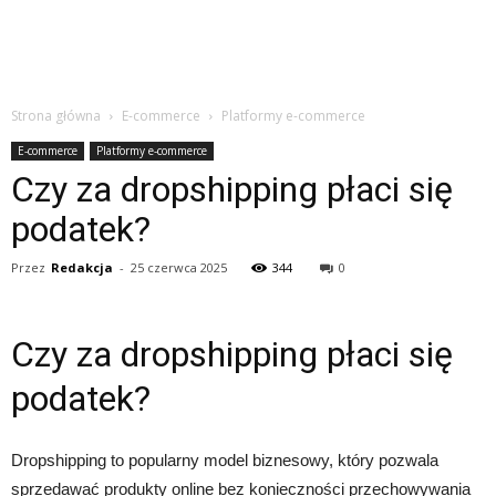
Strona główna
E-commerce
Platformy e-commerce
E-commerce
Platformy e-commerce
Czy za dropshipping płaci się
podatek?
Przez
Redakcja
-
25 czerwca 2025
344
0
Czy za dropshipping płaci się
podatek?
Dropshipping to popularny model biznesowy, który pozwala
sprzedawać produkty online bez konieczności przechowywania