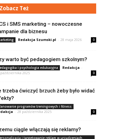
Zobacz Też
CS i SMS marketing – nowoczesne
ampanie dla biznesu
Redakcja Szumski.pl
-
28 maja 2026
arketing
0
zy warto być pedagogiem szkolnym?
Redakcja
-
edagogika i psychologia edukacyjna
 października 2025
0
le trzeba ćwiczyć brzuch żeby było widać
fekty?
lanowanie programów treningowych i fitness
dakcja
-
28 października 2025
0
zemu ciągle włączają się reklamy?
ersonalizacja i targetowanie reklam w urządzeniach