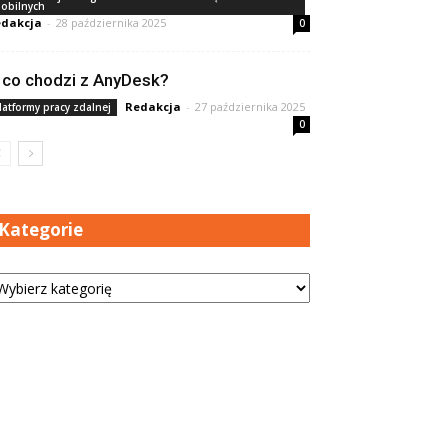
obilnych
dakcja
-
28 października 2025
0
 co chodzi z AnyDesk?
Redakcja
-
27 października 2025
latformy pracy zdalnej
0
Kategorie
tegorie