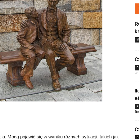
R
k
M
C
P
28
I
e
P
Re
C
. Mogą pojawić się w wyniku różnych sytuacji, takich jak
P