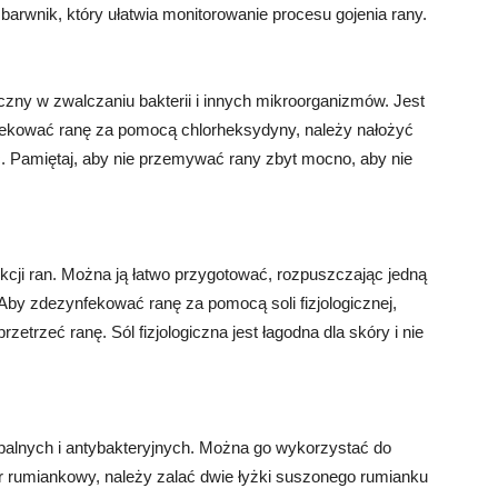
 barwnik, który ułatwia monitorowanie procesu gojenia rany.
czny w zwalczaniu bakterii i innych mikroorganizmów. Jest
nfekować ranę za pomocą chlorheksydyny, należy nałożyć
zić. Pamiętaj, aby nie przemywać rany zbyt mocno, aby nie
fekcji ran. Można ją łatwo przygotować, rozpuszczając jedną
Aby zdezynfekować ranę za pomocą soli fizjologicznej,
zetrzeć ranę. Sól fizjologiczna jest łagodna dla skóry i nie
palnych i antybakteryjnych. Można go wykorzystać do
 rumiankowy, należy zalać dwie łyżki suszonego rumianku