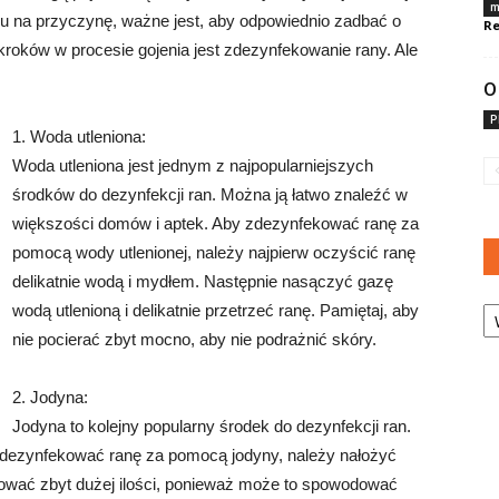
m
du na przyczynę, ważne jest, aby odpowiednio zadbać o
Re
kroków w procesie gojenia jest zdezynfekowanie rany. Ale
O
P
1. Woda utleniona:
Woda utleniona jest jednym z najpopularniejszych
środków do dezynfekcji ran. Można ją łatwo znaleźć w
większości domów i aptek. Aby zdezynfekować ranę za
pomocą wody utlenionej, należy najpierw oczyścić ranę
delikatnie wodą i mydłem. Następnie nasączyć gazę
Ka
wodą utlenioną i delikatnie przetrzeć ranę. Pamiętaj, aby
nie pocierać zbyt mocno, aby nie podrażnić skóry.
2. Jodyna:
Jodyna to kolejny popularny środek do dezynfekcji ran.
 zdezynfekować ranę za pomocą jodyny, należy nałożyć
sować zbyt dużej ilości, ponieważ może to spowodować