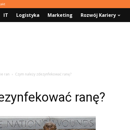
takt
IT
Logistyka
Marketing
Rozwój Kariery
ie ran
Czym należy zdezynfekować ranę?
ezynfekować ranę?