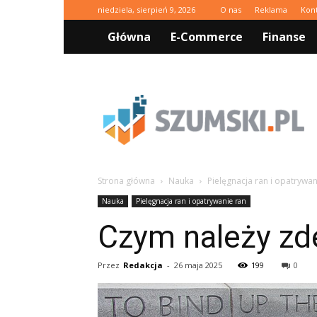
niedziela, sierpień 9, 2026
O nas
Reklama
Kon
Główna
E-Commerce
Finanse
Szumski.pl
Strona główna
Nauka
Pielęgnacja ran i opatrywan
Nauka
Pielęgnacja ran i opatrywanie ran
Czym należy zd
Przez
Redakcja
-
26 maja 2025
199
0