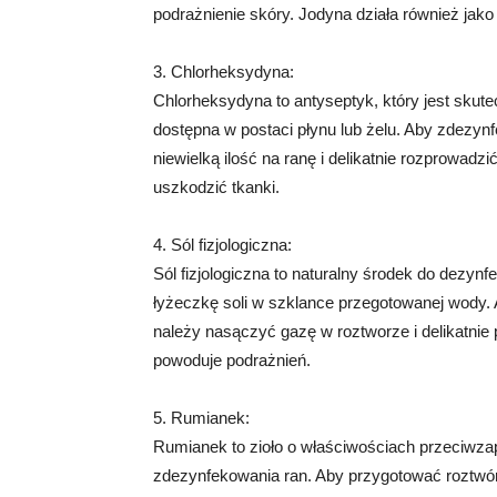
podrażnienie skóry. Jodyna działa również jako
3. Chlorheksydyna:
Chlorheksydyna to antyseptyk, który jest skute
dostępna w postaci płynu lub żelu. Aby zdezy
niewielką ilość na ranę i delikatnie rozprowad
uszkodzić tkanki.
4. Sól fizjologiczna:
Sól fizjologiczna to naturalny środek do dezyn
łyżeczkę soli w szklance przegotowanej wody. 
należy nasączyć gazę w roztworze i delikatnie pr
powoduje podrażnień.
5. Rumianek:
Rumianek to zioło o właściwościach przeciwza
zdezynfekowania ran. Aby przygotować roztwór