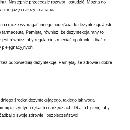
inut. Następnie przecedzić roztwór i ostudzić. Można go
nim gazę i nałożyć na ranę.
nna i może wymagać innego podejścia do dezynfekcji. Jeśli
b farmaceutą. Pamiętaj również, że dezynfekcja rany to
jest również, aby regularnie zmieniać opatrunki i dbać o
 pielęgnacyjnych.
rzez odpowiednią dezynfekcję. Pamiętaj, że zdrowie i dobre
edniego środka dezynfekującego, takiego jak woda
apomnij o czystych rękach i narzędziach. Dbaj o higienę, aby
 Zadbaj o swoje zdrowie i bezpieczeństwo!