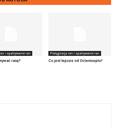
ran i opatrywanie ran
Pielęgnacja ran i opatrywanie ran
mywać ranę?
Co jest lepsze od Octeniseptu?