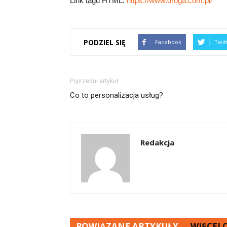
Link tagu HTML:
https://www.droga.com.pl/
PODZIEL SIĘ
Facebook
Twit
Poprzedni artykuł
Co to personalizacja usług?
Redakcja
POWIĄZANE ARTYKUŁY
WIĘCEJ