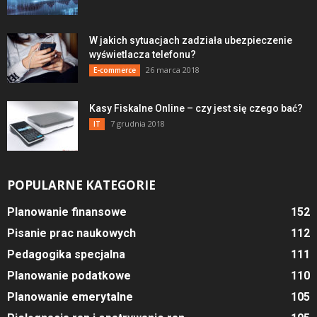
W jakich sytuacjach zadziała ubezpieczenie
wyświetlacza telefonu?
26 marca 2018
E-commerce
Kasy Fiskalne Online – czy jest się czego bać?
7 grudnia 2018
IT
POPULARNE KATEGORIE
Planowanie finansowe
152
Pisanie prac naukowych
112
Pedagogika specjalna
111
Planowanie podatkowe
110
Planowanie emerytalne
105