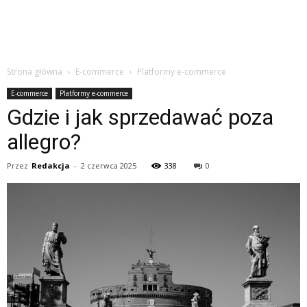
Strona główna
E-commerce
Platformy e-commerce
E-commerce
Platformy e-commerce
Gdzie i jak sprzedawać poza
allegro?
Przez
Redakcja
-
2 czerwca 2025
338
0