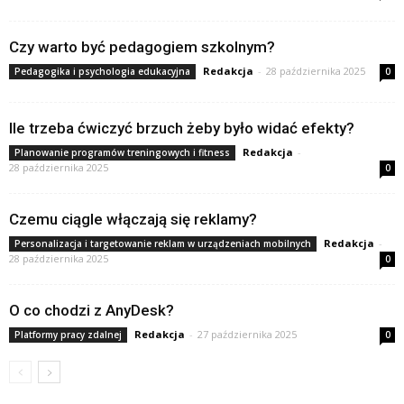
Czy warto być pedagogiem szkolnym?
Redakcja
-
28 października 2025
Pedagogika i psychologia edukacyjna
0
Ile trzeba ćwiczyć brzuch żeby było widać efekty?
Redakcja
-
Planowanie programów treningowych i fitness
28 października 2025
0
Czemu ciągle włączają się reklamy?
Redakcja
-
Personalizacja i targetowanie reklam w urządzeniach mobilnych
28 października 2025
0
O co chodzi z AnyDesk?
Redakcja
-
27 października 2025
Platformy pracy zdalnej
0