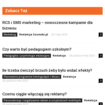
Zobacz Też
RCS i SMS marketing – nowoczesne kampanie dla
biznesu
Redakcja Szumski.pl
-
28 maja 2026
Marketing
0
Czy warto być pedagogiem szkolnym?
Redakcja
-
28 października 2025
Pedagogika i psychologia edukacyjna
0
Ile trzeba ćwiczyć brzuch żeby było widać efekty?
Redakcja
-
Planowanie programów treningowych i fitness
28 października 2025
0
Czemu ciągle włączają się reklamy?
Redakcja
-
Personalizacja i targetowanie reklam w urządzeniach mobilnych
28 października 2025
0