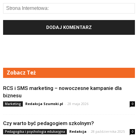
Zobacz Też
RCS i SMS marketing – nowoczesne kampanie dla
biznesu
Redakcja Szumski.pl
-
28 maja 2026
Marketing
0
Czy warto być pedagogiem szkolnym?
Redakcja
-
28 października 2025
Pedagogika i psychologia edukacyjna
0