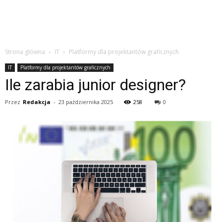
Strona główna
IT
Platformy dla projektantów graficznych
IT
Platformy dla projektantów graficznych
Ile zarabia junior designer?
Przez
Redakcja
-
23 października 2025
258
0