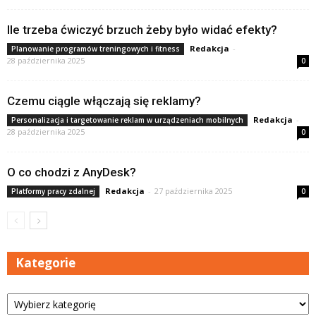
Ile trzeba ćwiczyć brzuch żeby było widać efekty?
Redakcja
-
Planowanie programów treningowych i fitness
28 października 2025
0
Czemu ciągle włączają się reklamy?
Redakcja
-
Personalizacja i targetowanie reklam w urządzeniach mobilnych
28 października 2025
0
O co chodzi z AnyDesk?
Redakcja
-
27 października 2025
Platformy pracy zdalnej
0
Kategorie
Kategorie