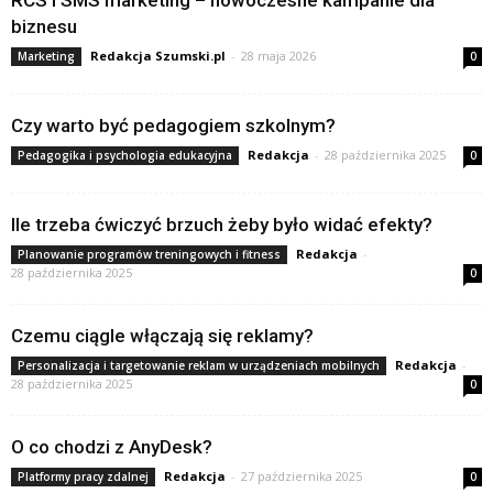
RCS i SMS marketing – nowoczesne kampanie dla
biznesu
Redakcja Szumski.pl
-
28 maja 2026
Marketing
0
Czy warto być pedagogiem szkolnym?
Redakcja
-
28 października 2025
Pedagogika i psychologia edukacyjna
0
Ile trzeba ćwiczyć brzuch żeby było widać efekty?
Redakcja
-
Planowanie programów treningowych i fitness
28 października 2025
0
Czemu ciągle włączają się reklamy?
Redakcja
-
Personalizacja i targetowanie reklam w urządzeniach mobilnych
28 października 2025
0
O co chodzi z AnyDesk?
Redakcja
-
27 października 2025
Platformy pracy zdalnej
0