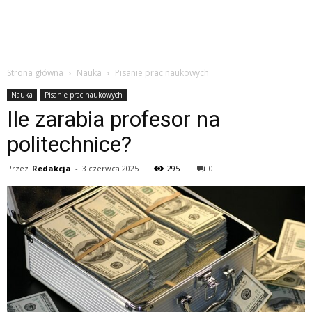
Strona główna
Nauka
Pisanie prac naukowych
Nauka
Pisanie prac naukowych
Ile zarabia profesor na
politechnice?
Przez
Redakcja
-
3 czerwca 2025
295
0