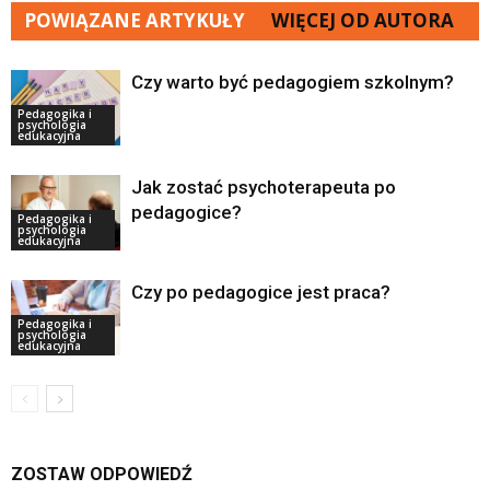
POWIĄZANE ARTYKUŁY
WIĘCEJ OD AUTORA
Czy warto być pedagogiem szkolnym?
Pedagogika i
psychologia
edukacyjna
Jak zostać psychoterapeuta po
pedagogice?
Pedagogika i
psychologia
edukacyjna
Czy po pedagogice jest praca?
Pedagogika i
psychologia
edukacyjna
ZOSTAW ODPOWIEDŹ