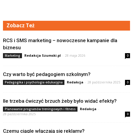
Zobacz Też
RCS i SMS marketing – nowoczesne kampanie dla
biznesu
Redakcja Szumski.pl
-
28 maja 2026
Marketing
0
Czy warto być pedagogiem szkolnym?
Redakcja
-
28 października 2025
Pedagogika i psychologia edukacyjna
0
Ile trzeba ćwiczyć brzuch żeby było widać efekty?
Redakcja
-
Planowanie programów treningowych i fitness
28 października 2025
0
Czemu ciągle włączają się reklamy?