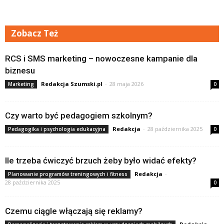
Zobacz Też
RCS i SMS marketing – nowoczesne kampanie dla
biznesu
Redakcja Szumski.pl
-
28 maja 2026
Marketing
0
Czy warto być pedagogiem szkolnym?
Redakcja
-
28 października 2025
Pedagogika i psychologia edukacyjna
0
Ile trzeba ćwiczyć brzuch żeby było widać efekty?
Redakcja
-
Planowanie programów treningowych i fitness
28 października 2025
0
Czemu ciągle włączają się reklamy?