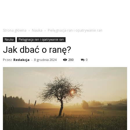
Strona główna
Nauka
Pielęgnacja ran i opatrywanie ran
Nauka
Pielęgnacja ran i opatrywanie ran
Jak dbać o ranę?
Przez
Redakcja
-
8 grudnia 2024
200
0