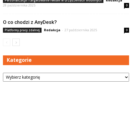
Redakcja
-
Personalizacja i targetowanie reklam w urządzeniach mobilnych
28 października 2025
0
O co chodzi z AnyDesk?
Redakcja
-
27 października 2025
Platformy pracy zdalnej
0
Kategorie
Kategorie