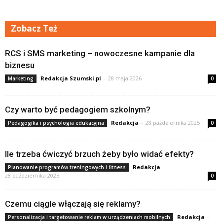
Zobacz Też
RCS i SMS marketing – nowoczesne kampanie dla
biznesu
Redakcja Szumski.pl
-
28 maja 2026
Marketing
0
Czy warto być pedagogiem szkolnym?
Redakcja
-
28 października 2025
Pedagogika i psychologia edukacyjna
0
Ile trzeba ćwiczyć brzuch żeby było widać efekty?
Redakcja
-
Planowanie programów treningowych i fitness
28 października 2025
0
Czemu ciągle włączają się reklamy?
Redakcja
-
Personalizacja i targetowanie reklam w urządzeniach mobilnych