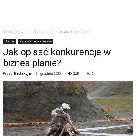
Strona główna
Biznes
Planowanie biznesowe
Biznes
Planowanie biznesowe
Jak opisać konkurencje w
biznes planie?
Przez
Redakcja
-
24 grudnia 2023
328
0