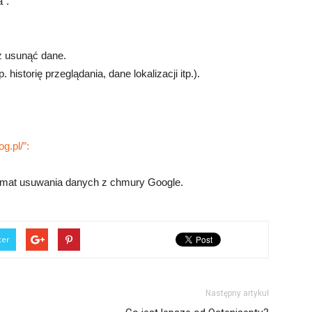
a”.
z usunąć dane.
historię przeglądania, dane lokalizacji itp.).
g.pl/”:
 temat usuwania danych z chmury Google.
ter
Następny artykuł