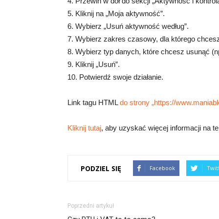
4. Przewiń w dół do sekcji „Aktywność i kontrol
5. Kliknij na „Moja aktywność”.
6. Wybierz „Usuń aktywność według”.
7. Wybierz zakres czasowy, dla którego chces
8. Wybierz typ danych, które chcesz usunąć (np. 
9. Kliknij „Usuń”.
10. Potwierdź swoje działanie.
Link tagu HTML
do strony „https://www.maniablo
Kliknij tutaj
, aby uzyskać więcej informacji na
PODZIEL SIĘ
Facebook
Twit
Poprzedni artykuł