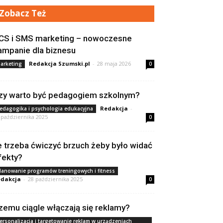
Zobacz Też
CS i SMS marketing – nowoczesne
ampanie dla biznesu
Redakcja Szumski.pl
-
28 maja 2026
arketing
0
zy warto być pedagogiem szkolnym?
Redakcja
-
edagogika i psychologia edukacyjna
 października 2025
0
le trzeba ćwiczyć brzuch żeby było widać
fekty?
lanowanie programów treningowych i fitness
dakcja
-
28 października 2025
0
zemu ciągle włączają się reklamy?
ersonalizacja i targetowanie reklam w urządzeniach