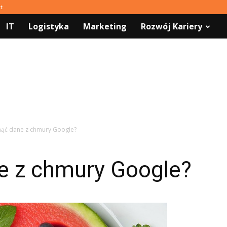
t
IT
Logistyka
Marketing
Rozwój Kariery
nąć dane z chmury Google?
e z chmury Google?