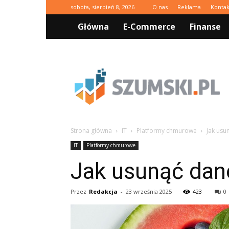
sobota, sierpień 8, 2026
O nas
Reklama
Kontak
Główna
E-Commerce
Finanse
Szumski.pl
Strona główna
IT
Platformy chmurowe
Jak usu
IT
Platformy chmurowe
Jak usunąć dan
Przez
Redakcja
-
23 września 2025
423
0