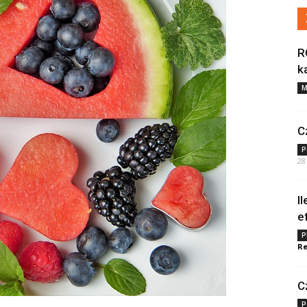
R
k
M
C
P
28
I
e
P
Re
C
P