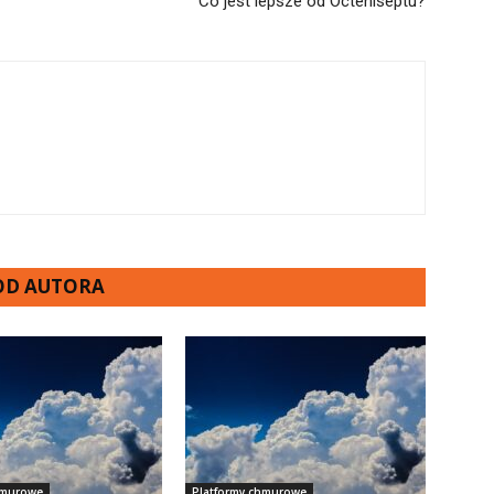
Co jest lepsze od Octeniseptu?
 OD AUTORA
hmurowe
Platformy chmurowe