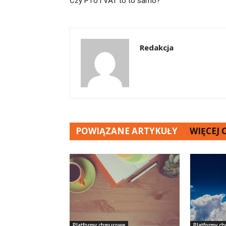
Czy PTU i VAT to to samo?
Redakcja
POWIĄZANE ARTYKUŁY
WIĘCEJ
Platformy chmurowe
Platformy c