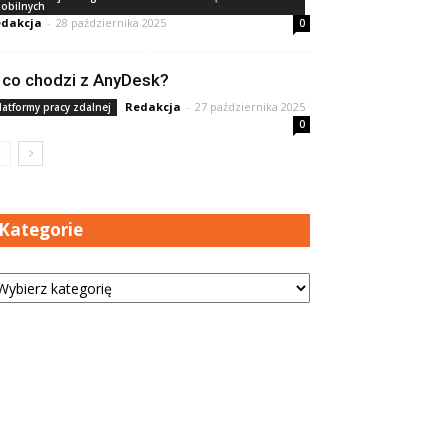
obilnych
dakcja
-
28 października 2025
0
 co chodzi z AnyDesk?
Redakcja
-
27 października 2025
latformy pracy zdalnej
0
Kategorie
tegorie