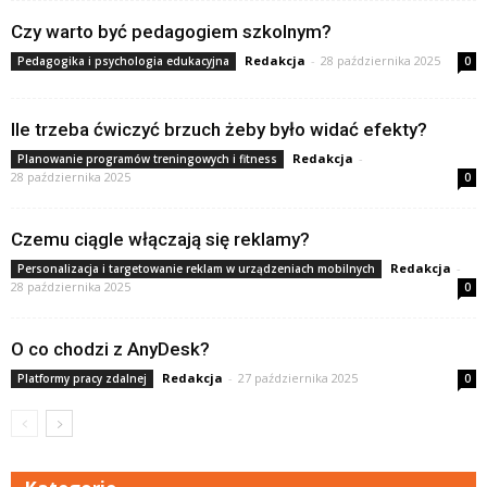
Czy warto być pedagogiem szkolnym?
Redakcja
-
28 października 2025
Pedagogika i psychologia edukacyjna
0
Ile trzeba ćwiczyć brzuch żeby było widać efekty?
Redakcja
-
Planowanie programów treningowych i fitness
28 października 2025
0
Czemu ciągle włączają się reklamy?
Redakcja
-
Personalizacja i targetowanie reklam w urządzeniach mobilnych
28 października 2025
0
O co chodzi z AnyDesk?
Redakcja
-
27 października 2025
Platformy pracy zdalnej
0