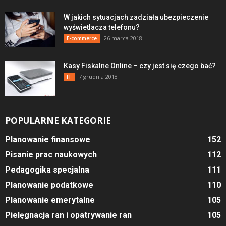
W jakich sytuacjach zadziała ubezpieczenie
wyświetlacza telefonu?
26 marca 2018
E-commerce
Kasy Fiskalne Online – czy jest się czego bać?
7 grudnia 2018
IT
POPULARNE KATEGORIE
Planowanie finansowe
152
Pisanie prac naukowych
112
Pedagogika specjalna
111
Planowanie podatkowe
110
Planowanie emerytalne
105
Pielęgnacja ran i opatrywanie ran
105