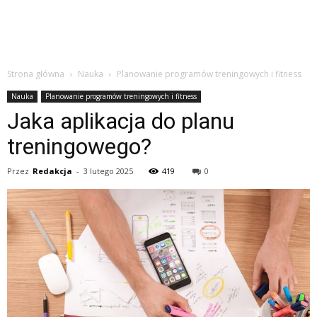
Strona główna
Nauka
Planowanie programów treningowych i fitness
Nauka
Planowanie programów treningowych i fitness
Jaka aplikacja do planu
treningowego?
Przez
Redakcja
-
3 lutego 2025
419
0