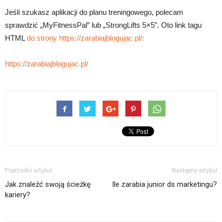
Jeśli szukasz aplikacji do planu treningowego, polecam
sprawdzić „MyFitnessPal” lub „StrongLifts 5×5”. Oto link tagu
HTML
do strony https://zarabiajblogujac.pl/:
https://zarabiajblogujac.pl/
Poprzedni artykuł
Następny artykuł
Jak znaleźć swoją ścieżkę
Ile zarabia junior ds marketingu?
kariery?