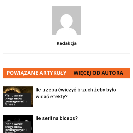
Redakcja
POWIĄZANE ARTYKUŁY
WIĘCEJ OD AUTORA
Ile trzeba ćwiczyć brzuch żeby było
Planowanie
widać efekty?
programów
treningowych i
fitness
Ile serii na biceps?
Planowanie
programów
treningowych i
fitness