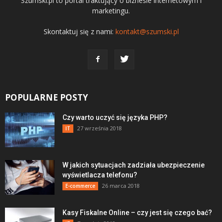
Szumski.pl to portal traktujący o biznesie internetowym i
marketingu.
Skontaktuj się z nami:
kontakt@szumski.pl
POPULARNE POSTY
Czy warto uczyć się języka PHP?
27 września 2018
IT
W jakich sytuacjach zadziała ubezpieczenie
wyświetlacza telefonu?
26 marca 2018
E-commerce
Kasy Fiskalne Online – czy jest się czego bać?