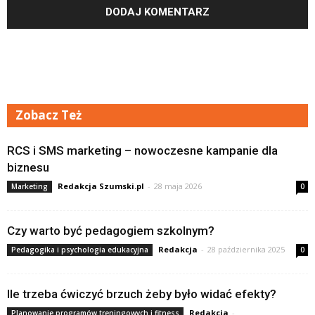
Zobacz Też
RCS i SMS marketing – nowoczesne kampanie dla
biznesu
Redakcja Szumski.pl
-
28 maja 2026
Marketing
0
Czy warto być pedagogiem szkolnym?
Redakcja
-
28 października 2025
Pedagogika i psychologia edukacyjna
0
Ile trzeba ćwiczyć brzuch żeby było widać efekty?
Redakcja
-
Planowanie programów treningowych i fitness