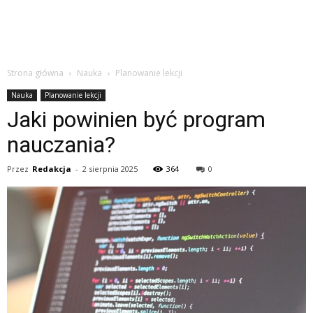
Strona główna
Nauka
Planowanie lekcji
Nauka
Planowanie lekcji
Jaki powinien być program
nauczania?
Przez
Redakcja
-
2 sierpnia 2025
364
0