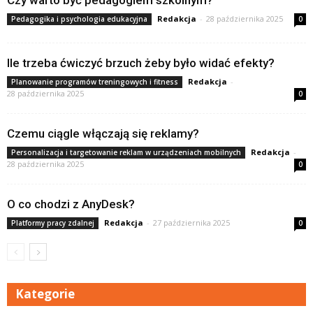
Czy warto być pedagogiem szkolnym?
Redakcja
-
28 października 2025
Pedagogika i psychologia edukacyjna
0
Ile trzeba ćwiczyć brzuch żeby było widać efekty?
Redakcja
-
Planowanie programów treningowych i fitness
28 października 2025
0
Czemu ciągle włączają się reklamy?
Redakcja
-
Personalizacja i targetowanie reklam w urządzeniach mobilnych
28 października 2025
0
O co chodzi z AnyDesk?
Redakcja
-
27 października 2025
Platformy pracy zdalnej
0
Kategorie