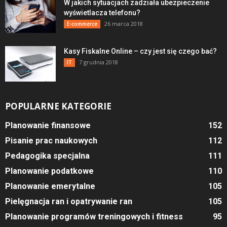
W jakich sytuacjach zadziała ubezpieczenie
wyświetlacza telefonu?
26 marca 2018
E-commerce
Kasy Fiskalne Online – czy jest się czego bać?
7 grudnia 2018
IT
POPULARNE KATEGORIE
Planowanie finansowe
152
Pisanie prac naukowych
112
Pedagogika specjalna
111
Planowanie podatkowe
110
Planowanie emerytalne
105
Pielęgnacja ran i opatrywanie ran
105
Planowanie programów treningowych i fitness
95