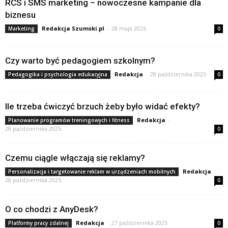
RCS i SMS marketing – nowoczesne kampanie dla
biznesu
Redakcja Szumski.pl
-
28 maja 2026
Marketing
0
Czy warto być pedagogiem szkolnym?
Redakcja
-
28 października 2025
Pedagogika i psychologia edukacyjna
0
Ile trzeba ćwiczyć brzuch żeby było widać efekty?
Redakcja
-
Planowanie programów treningowych i fitness
28 października 2025
0
Czemu ciągle włączają się reklamy?
Redakcja
-
Personalizacja i targetowanie reklam w urządzeniach mobilnych
28 października 2025
0
O co chodzi z AnyDesk?
Redakcja
-
27 października 2025
Platformy pracy zdalnej
0