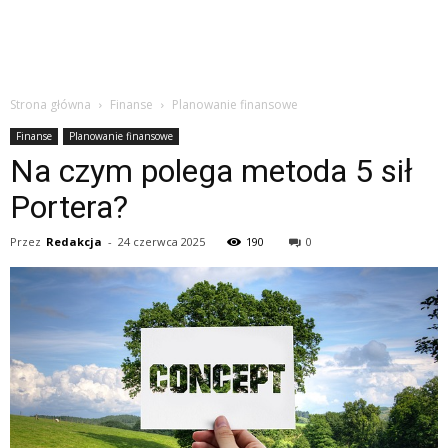
Strona główna
Finanse
Planowanie finansowe
Finanse
Planowanie finansowe
Na czym polega metoda 5 sił
Portera?
Przez
Redakcja
-
24 czerwca 2025
190
0