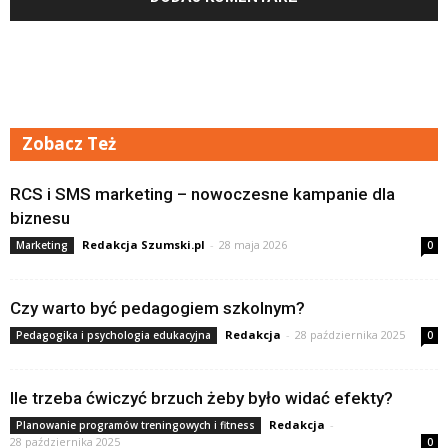
Zobacz Też
RCS i SMS marketing – nowoczesne kampanie dla
biznesu
Redakcja Szumski.pl
-
28 maja 2026
Marketing
0
Czy warto być pedagogiem szkolnym?
Redakcja
-
28 października 2025
Pedagogika i psychologia edukacyjna
0
Ile trzeba ćwiczyć brzuch żeby było widać efekty?
Redakcja
-
Planowanie programów treningowych i fitness
28 października 2025
0