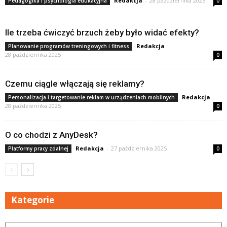
Redakcja
-
28 października 2025
Pedagogika i psychologia edukacyjna
0
Ile trzeba ćwiczyć brzuch żeby było widać efekty?
Redakcja
-
Planowanie programów treningowych i fitness
28 października 2025
0
Czemu ciągle włączają się reklamy?
Redakcja
-
Personalizacja i targetowanie reklam w urządzeniach mobilnych
28 października 2025
0
O co chodzi z AnyDesk?
Redakcja
-
27 października 2025
Platformy pracy zdalnej
0
Kategorie
Kategorie