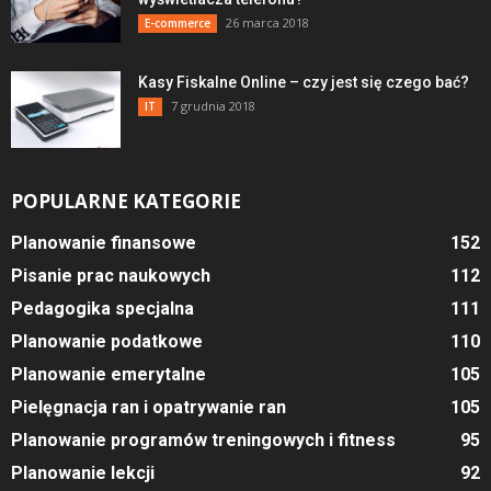
26 marca 2018
E-commerce
Kasy Fiskalne Online – czy jest się czego bać?
7 grudnia 2018
IT
POPULARNE KATEGORIE
Planowanie finansowe
152
Pisanie prac naukowych
112
Pedagogika specjalna
111
Planowanie podatkowe
110
Planowanie emerytalne
105
Pielęgnacja ran i opatrywanie ran
105
Planowanie programów treningowych i fitness
95
Planowanie lekcji
92