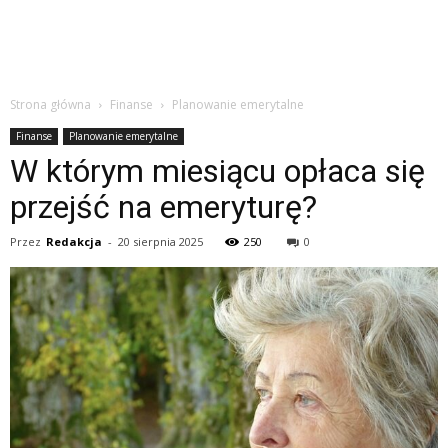
Strona główna
Finanse
Planowanie emerytalne
Finanse
Planowanie emerytalne
W którym miesiącu opłaca się
przejść na emeryturę?
Przez
Redakcja
-
20 sierpnia 2025
250
0