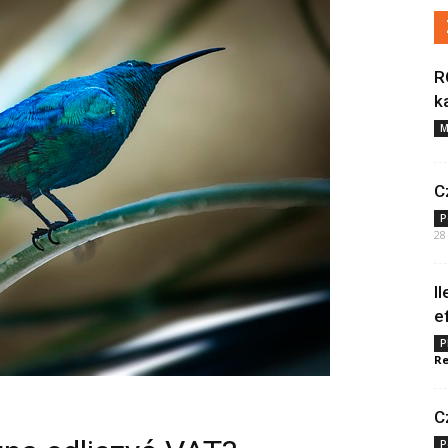
R
k
M
C
P
28
I
e
P
Re
C
P