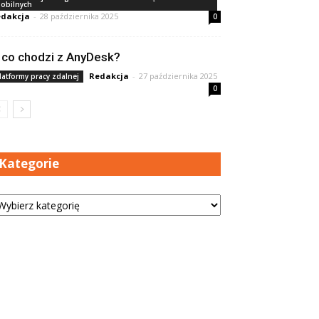
obilnych
dakcja
-
28 października 2025
0
 co chodzi z AnyDesk?
Redakcja
-
27 października 2025
latformy pracy zdalnej
0
Kategorie
tegorie