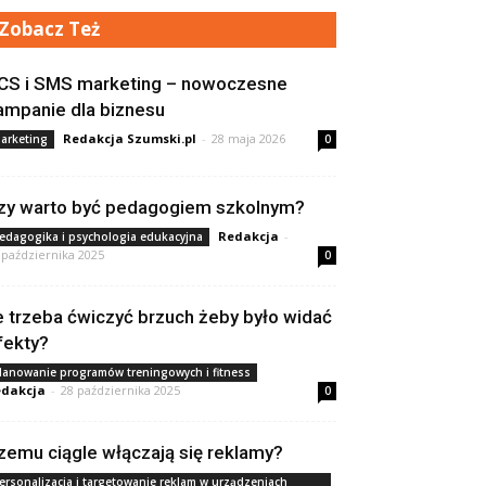
Zobacz Też
CS i SMS marketing – nowoczesne
ampanie dla biznesu
Redakcja Szumski.pl
-
28 maja 2026
arketing
0
zy warto być pedagogiem szkolnym?
Redakcja
-
edagogika i psychologia edukacyjna
 października 2025
0
le trzeba ćwiczyć brzuch żeby było widać
fekty?
lanowanie programów treningowych i fitness
dakcja
-
28 października 2025
0
zemu ciągle włączają się reklamy?
ersonalizacja i targetowanie reklam w urządzeniach