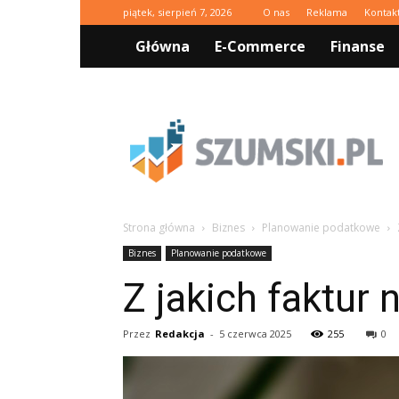
piątek, sierpień 7, 2026
O nas
Reklama
Kontak
Główna
E-Commerce
Finanse
Szumski.pl
Strona główna
Biznes
Planowanie podatkowe
Biznes
Planowanie podatkowe
Z jakich faktur
Przez
Redakcja
-
5 czerwca 2025
255
0