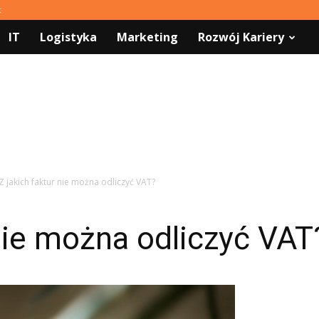
t
IT
Logistyka
Marketing
Rozwój Kariery
Z jakich faktur nie można odliczyć VAT?
 nie można odliczyć VAT